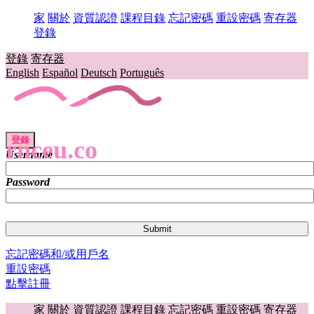
家
關於
資質認證
課程目錄
忘記密碼
重設密碼
寄存器
登錄
登錄
寄存器
English
Español
Deutsch
Português
登錄
rnceu.co
Username
Password
忘記密碼和/或用戶名
重設密碼
點擊註冊
家
關於
資質認證
課程目錄
忘記密碼
重設密碼
寄存器