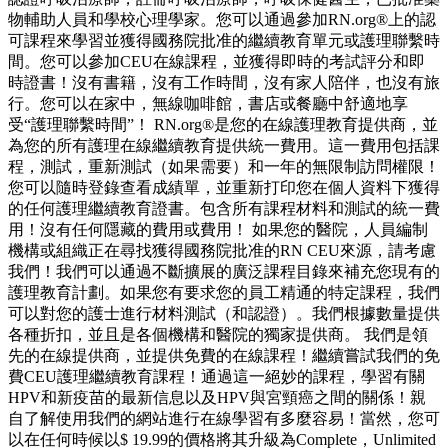
物輔助人員和學校心理學家。您可以通過參加RN.org®上的認
可課程來學習並獲得國務院批准的繼續教育單元或護理聯繫時
間。您可以參加CEU在線課程，並獲得即時的考試評分和即
時證書！沒有書籍，沒有工作時間，沒有家人陪伴，也沒有旅
行。您可以在家中，無線咖啡館，書店或餐廳中舒適地享
受“護理聯繫時間”！ RN.org®是您的在線護理教育提供商，並
為您的所有護理在線繼續教育提供統一費用。這一費用包括課
程，測試，重新測試（如果需要）和一年的無限制訪問權限！
您可以隨時登錄查看成績單，並重新打印您在個人資料下獲得
的任何護理繼續教育證書。包含所有課程材料和測試的統一費
用！沒有任何隱藏的費用或費用！ 如果您的醫院，人員編制
機構或組織正在尋找獲得國務院批准的RN CEU來源，請考慮
我們！我們可以通過不斷擴展的廣泛課程目錄來補充您現有的
護理教育計劃。如果您有要求您的員工精通的特定課程，我們
可以對您的護士進行材料測試（和認證）。我們根據數量提供
各種折扣，並且是各個機構和醫院的獨家提供商。 我們是領
先的在線提供商，並提供免費的在線課程！繼續嘗試我們的免
費CEU護理繼續教育課程！通過這一絕妙的課程，學習有關
HPV和新疫苗的最新信息以及HPV與宮頸癌之間的關係！親
自了解使用我們的網站進行在線學習有多麼容易！當然，您可
以在任何時候以$ 19.99的價格將其升級為Complete，Unlimited