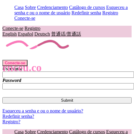
Casa
Sobre
Credenciamento
Catálogo de cursos
Esqueceu a
senha e ou o nome de usuário
Redefinir senha
Registro
Conecte-se
Conecte-se
Registro
English
Español
Deutsch
普通话/普通話
Conecte-se
rnceu.co
Username
Password
Esqueceu a senha e ou o nome de usuário?
Redefinir senha?
Registro?
Casa
Sobre
Credenciamento
Catálogo de cursos
Esqueceu a