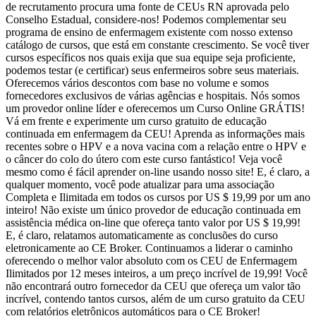
de recrutamento procura uma fonte de CEUs RN aprovada pelo
Conselho Estadual, considere-nos! Podemos complementar seu
programa de ensino de enfermagem existente com nosso extenso
catálogo de cursos, que está em constante crescimento. Se você tiver
cursos específicos nos quais exija que sua equipe seja proficiente,
podemos testar (e certificar) seus enfermeiros sobre seus materiais.
Oferecemos vários descontos com base no volume e somos
fornecedores exclusivos de várias agências e hospitais. Nós somos
um provedor online líder e oferecemos um Curso Online GRÁTIS!
Vá em frente e experimente um curso gratuito de educação
continuada em enfermagem da CEU! Aprenda as informações mais
recentes sobre o HPV e a nova vacina com a relação entre o HPV e
o câncer do colo do útero com este curso fantástico! Veja você
mesmo como é fácil aprender on-line usando nosso site! E, é claro, a
qualquer momento, você pode atualizar para uma associação
Completa e Ilimitada em todos os cursos por US $ 19,99 por um ano
inteiro! Não existe um único provedor de educação continuada em
assistência médica on-line que ofereça tanto valor por US $ 19,99!
E, é claro, relatamos automaticamente as conclusões do curso
eletronicamente ao CE Broker. Continuamos a liderar o caminho
oferecendo o melhor valor absoluto com os CEU de Enfermagem
Ilimitados por 12 meses inteiros, a um preço incrível de 19,99! Você
não encontrará outro fornecedor da CEU que ofereça um valor tão
incrível, contendo tantos cursos, além de um curso gratuito da CEU
com relatórios eletrônicos automáticos para o CE Broker!