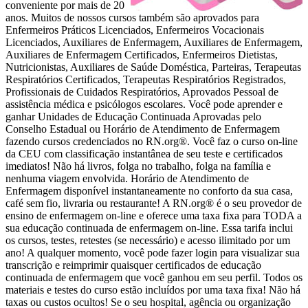
conveniente por mais de 20
anos. Muitos de nossos cursos também são aprovados para
Enfermeiros Práticos Licenciados, Enfermeiros Vocacionais
Licenciados, Auxiliares de Enfermagem, Auxiliares de Enfermagem,
Auxiliares de Enfermagem Certificados, Enfermeiros Dietistas,
Nutricionistas, Auxiliares de Saúde Doméstica, Parteiras, Terapeutas
Respiratórios Certificados, Terapeutas Respiratórios Registrados,
Profissionais de Cuidados Respiratórios, Aprovados Pessoal de
assistência médica e psicólogos escolares. Você pode aprender e
ganhar Unidades de Educação Continuada Aprovadas pelo
Conselho Estadual ou Horário de Atendimento de Enfermagem
fazendo cursos credenciados no RN.org®. Você faz o curso on-line
da CEU com classificação instantânea de seu teste e certificados
imediatos! Não há livros, folga no trabalho, folga na família e
nenhuma viagem envolvida. Horário de Atendimento de
Enfermagem disponível instantaneamente no conforto da sua casa,
café sem fio, livraria ou restaurante! A RN.org® é o seu provedor de
ensino de enfermagem on-line e oferece uma taxa fixa para TODA a
sua educação continuada de enfermagem on-line. Essa tarifa inclui
os cursos, testes, retestes (se necessário) e acesso ilimitado por um
ano! A qualquer momento, você pode fazer login para visualizar sua
transcrição e reimprimir quaisquer certificados de educação
continuada de enfermagem que você ganhou em seu perfil. Todos os
materiais e testes do curso estão incluídos por uma taxa fixa! Não há
taxas ou custos ocultos! Se o seu hospital, agência ou organização